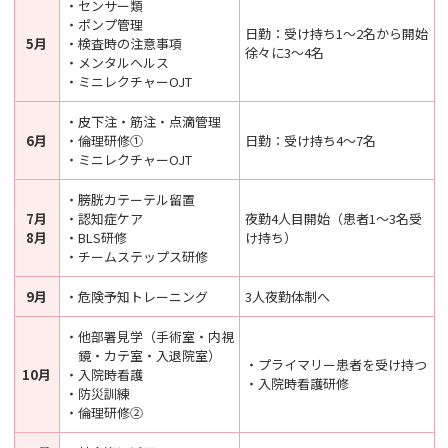
・センサー類
・ポンプ管理
日勤：受け持ち1〜2名から開始
5月
・検査時の注意事項
徐々に3～4名
・メンタルヘルス
・ミニレクチャーOJT
・皮下注・筋注・点滴管理
6月
・倫理研修①
日勤：受け持ち4～7名
・ミニレクチャーOJT
・膀胱カテーテル留置
7月
・認知症ケア
夜勤4人目開始（患者1〜3名受
8月
・BLS研修
け持ち）
・チームステップス研修
9月
・危険予知トレーニング
3人夜勤体制へ
・他部署見学（手術室・内視
鏡・カテ室・入退院室）
・プライマリー患者を受け持つ
10月
・入院時看護
・入院時看護研修
・防災訓練
・倫理研修②