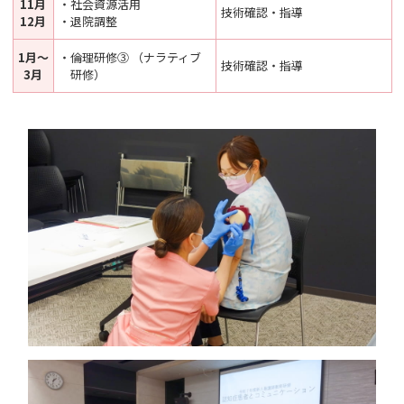
11月
・社会資源活用
技術確認・指導
12月
・退院調整
1月～
・倫理研修③ （ナラティブ
技術確認・指導
3月
研修）