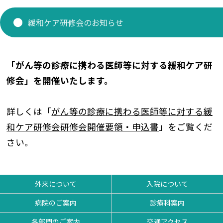
研修医 お知らせ
緩和ケア研修会のお知らせ
看護部
「がん等の診療に携わる医師等に対する緩和ケア研
薬剤部
修会」を開催いたします。
詳しくは「
がん等の診療に携わる医師等に対する緩
和ケア研修会研修会開催要領・申込書
」をご覧くだ
さい。
外来について
入院について
病院のご案内
診療科案内
各部門のご案内
交通アクセス