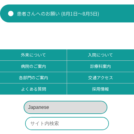
研修医 お知らせ
患者さんへのお願い (8月1日～8月5日)
看護部
薬剤部
外来について
入院について
病院のご案内
診療科案内
各部門のご案内
交通アクセス
よくある質問
採用情報