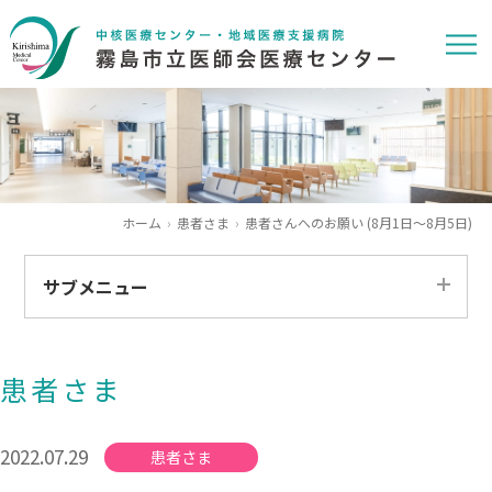
ホーム
患者さま
患者さんへのお願い (8月1日～8月5日)
サブメニュー
すべて
患者さま
患者さま
医療関係者
2022.07.29
患者さま
求人情報