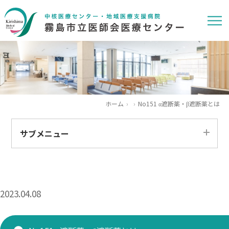
ホーム
No151 α遮断薬・β遮断薬とは
サブメニュー
すべて
患者さま
2023.04.08
医療関係者
求人情報