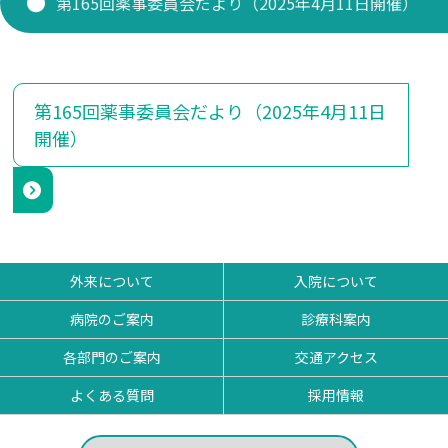
第165回薬事委員会だより（2025年4月11日開催）
研修医 お知らせ
看護部
第165回薬事委員会だより（2025年4月11日
薬剤部
開催）
外来について
入院について
病院のご案内
診療科案内
各部門のご案内
交通アクセス
よくある質問
採用情報