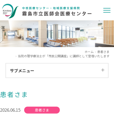
ホーム
患者さま
当院の理学療法士が「市民公開講座」に講師として登壇いたします
サブメニュー
すべて
患者さま
患者さま
医療関係者
2026.06.15
患者さま