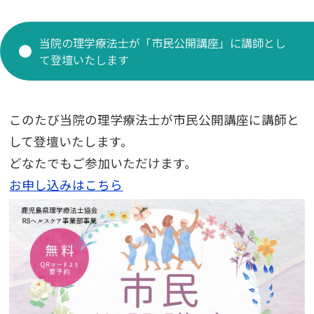
求人情報
研修医 お知らせ
当院の理学療法士が「市民公開講座」に講師とし
て登壇いたします
看護部
薬剤部
このたび当院の理学療法士が市民公開講座に講師と
して登壇いたし
ます。
どなたでもご参加いただけます。
お申し込みはこちら