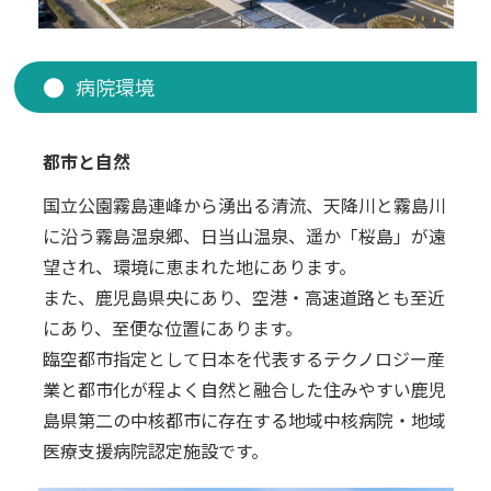
こども館
学童保育
病院環境
夜間診療
都市と自然
国立公園霧島連峰から湧出る清流、天降川と霧島川
に沿う霧島温泉郷、日当山温泉、遥か「桜島」が遠
望され、環境に恵まれた地にあります。
また、鹿児島県央にあり、空港・高速道路とも至近
にあり、至便な位置にあります。
臨空都市指定として日本を代表するテクノロジー産
業と都市化が程よく自然と融合した住みやすい鹿児
島県第二の中核都市に存在する地域中核病院・地域
医療支援病院認定施設です。