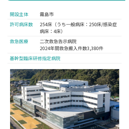
患者憲章
開設主体
霧島市
許可病床数
254床（うち一般病床：250床/感染症
季刊誌
病床：4床）
病院概要
救急医療
二次救急告示病院
2024年間救急搬入件数3,380件
沿革
基幹型臨床研修指定病院
指定・認定状況
掲示・届出事項
クオリティ・インジケータ
一般事業主行動計画
病院指標