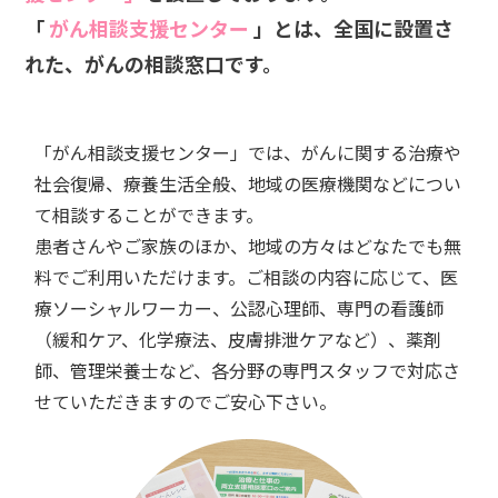
「
がん相談支援センター
」とは、全国に設置さ
臨床心理室
れた、がんの相談窓口です。
放射線室
臨床工学室
「がん相談支援センター」では、がんに関する治療や
社会復帰、療養生活全般、地域の医療機関などについ
臨床検査室
て相談することができます。
患者さんやご家族のほか、地域の方々はどなたでも無
病理診断室
料でご利用いただけます。ご相談の内容に応じて、医
診療録管理室
療ソーシャルワーカー、公認心理師、専門の看護師
（緩和ケア、化学療法、皮膚排泄ケアなど）、薬剤
地域連携課
師、管理栄養士など、各分野の専門スタッフで対応さ
医療秘書課
せていただきますのでご安心下さい。
クオリティ・マネジメント室