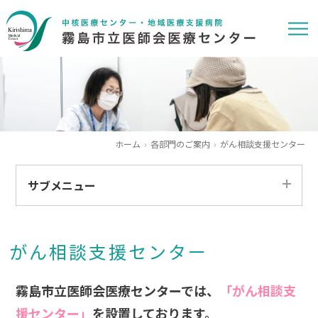
ホーム
各部門のご案内
がん相談支援センター
サブメニュー
看護部
がん相談支援センター
薬剤部
栄養管理室
霧島市立医師会医療センターでは、
「がん相談支
援センター」
を設置しております。
リハビリテーション室