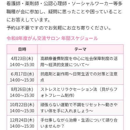
看護師・薬剤師・公認心理師・ソーシャルワーカー等多
職種が会に参加し、疑問に思ったことや困っていること
にお答えしています。
予約は不要ですのでお気軽にお立ち寄りください。
令和8年度がん交流サロン 年間スケジュール
日時
テーマ
4月23日(木)
高額療養費制度を中心に社会保障制度の活
14:00～15:30
用～経済的支援について～
６月17日(水)
抗癌剤と副作用～日常生活での対策と注意
14:00～15:30
点
8月26日(水)
ストレスとリラクセーション法（貝がらフ
14:00～15:30
ォトフレーム制作）
10月22日(木)
頑張らない運動で不調をリセット～動きや
14:00～15:30
すい体を手に入れましょう～
12月24日(木)
手仕事しながら治療・生活について語り合
14:00～15:30
いませんか？